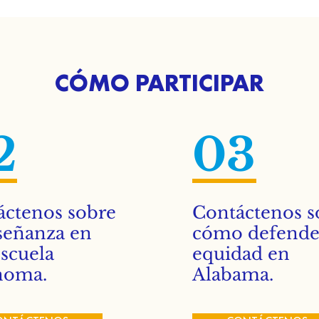
CÓMO PARTICIPAR
2
03
áctenos sobre
Contáctenos s
señanza en
cómo defender
scuela
equidad en
noma.
Alabama.