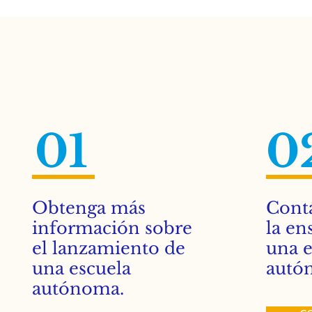
01
0
Obtenga más
Cont
información sobre
la en
el lanzamiento de
una e
una escuela
autó
autónoma.