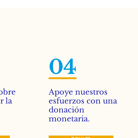
04
obre
Apoye nuestros
 la
esfuerzos con una
donación
monetaria.